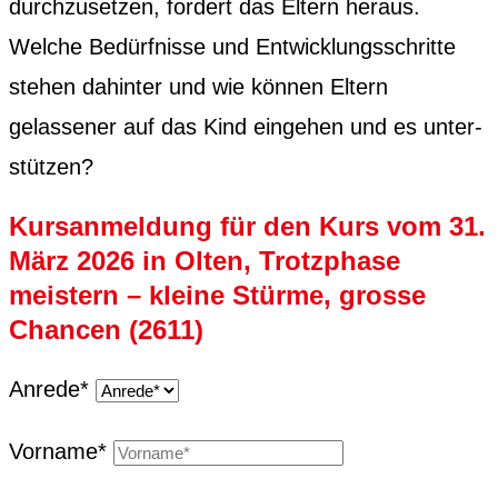
durchzuset­zen, fordert das Eltern her­aus.
Welche Bedürfnisse und Entwick­lungss­chritte
ste­hen dahin­ter und wie kön­nen Eltern
gelassen­er auf das Kind einge­hen und es unter­
stützen?
Kursanmeldung für den Kurs vom 31.
März 2026 in Olten, Trotzphase
meistern – kleine Stürme, grosse
Chancen (2611)
Anrede*
Vor­name*