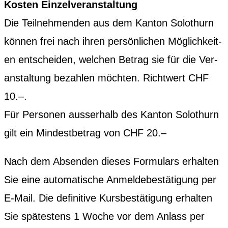
Kosten Einzelver­anstal­tung
Die Teil­nehmenden aus dem Kan­ton Solothurn
kön­nen frei nach ihren per­sön­lichen Möglichkeit­
en entschei­den, welchen Betrag sie für die Ver­
anstal­tung bezahlen möcht­en. Richtwert CHF
10.–.
Für Per­so­n­en ausser­halb des Kan­ton Solothurn
gilt ein Min­dest­be­trag von CHF 20.–
Nach dem Absenden dieses For­mu­la­rs erhal­ten
Sie eine automa­tis­che Anmeldebestä­ti­gung per
E‑Mail. Die defin­i­tive Kurs­bestä­ti­gung erhal­ten
Sie spätestens 1 Woche vor dem Anlass per