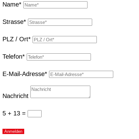
Name*
Strasse*
PLZ / Ort*
Tele­fon*
E‑Mail-Adresse*
Nachricht
5 + 13
=
Anmelden