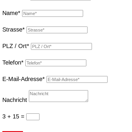
Name*
Strasse*
PLZ / Ort*
Tele­fon*
E‑Mail-Adresse*
Nachricht
3 + 15
=