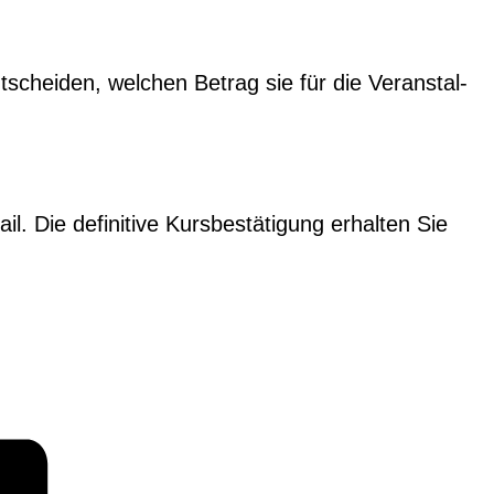
schei­den, welchen Betrag sie für die Ver­anstal­
Die defin­i­tive Kurs­bestä­ti­gung erhal­ten Sie