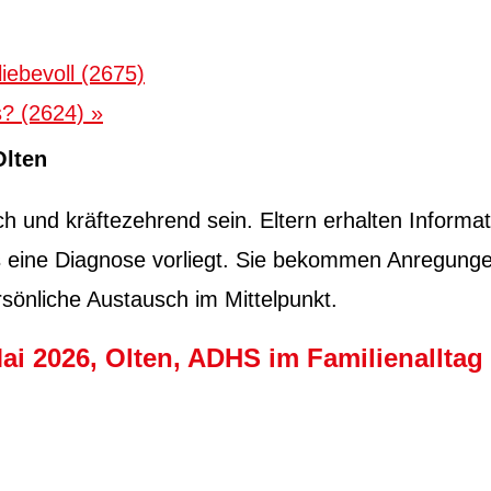
iebevoll (2675)
s? (2624)
»
Olten
h und kräftezehrend sein. Eltern erhal­ten Infor­ma­t
e­its eine Diag­nose vor­liegt. Sie bekom­men Anre­gun
er­sön­liche Aus­tausch im Mit­telpunkt.
i 2026, Olten, ADHS im Familienalltag 