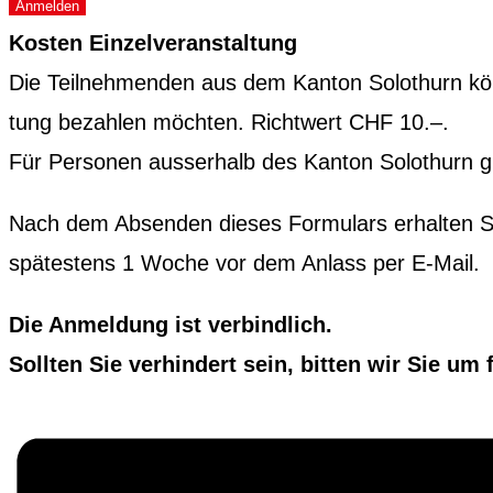
Anmelden
Kosten Einzelver­anstal­tung
Die Teil­nehmenden aus dem Kan­ton Solothurn kön­n
tung bezahlen möcht­en. Richtwert CHF 10.–.
Für Per­so­n­en ausser­halb des Kan­ton Solothurn g
Nach dem Absenden dieses For­mu­la­rs erhal­ten Sie 
spätestens 1 Woche vor dem Anlass per E‑Mail.
Die Anmel­dung ist verbindlich.
Soll­ten Sie ver­hin­dert sein, bit­ten wir Sie um 