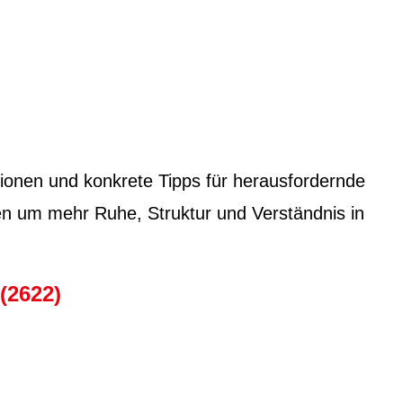
io­nen und konkrete Tipps für her­aus­fordernde
­gen um mehr Ruhe, Struk­tur und Ver­ständ­nis in
(2622)