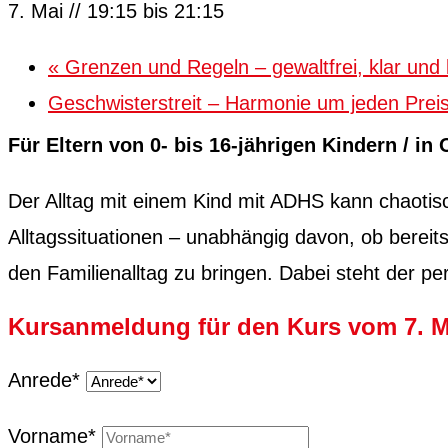
7. Mai // 19:15
bis
21:15
«
Grenzen und Regeln – gewaltfrei, klar und l
Geschwisterstreit – Harmonie um jeden Prei
Für Eltern von 0- bis 16-jähri­gen Kindern / in 
Der All­t­ag mit einem Kind mit ADHS kann chao­tisc
All­t­agssi­t­u­a­tio­nen – unab­hängig davon, ob ber
den Fam­i­lien­all­t­ag zu brin­gen. Dabei ste­ht der p
Kursanmeldung für den Kurs vom 7. Ma
Anrede*
Vor­name*