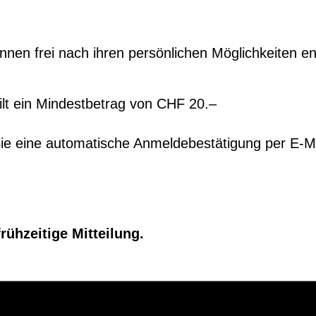
en frei nach ihren per­sön­lichen Möglichkeit­en ent
ilt ein Min­dest­be­trag von CHF 20.–
eine automa­tis­che Anmeldebestä­ti­gung per E‑Mail. 
frühzeit­ige Mit­teilung.